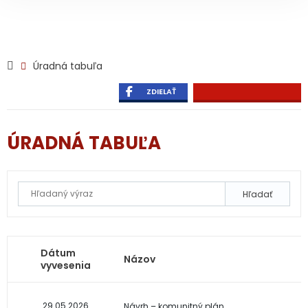
Úradná tabuľa
ZDIELAŤ
ÚRADNÁ TABUĽA
Hľadať
Dátum
Názov
vyvesenia
29.05.2026
Návrh – komunitný plán