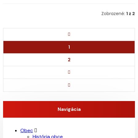
Zobrazené:
1 z 2
1
2
Navigácia
Obec
História obce