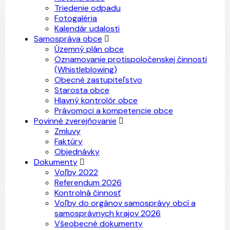
Triedenie odpadu
Fotogaléria
Kalendár udalosti
Samospráva obce
Územný plán obce
Oznamovanie protispoločenskej činnosti
(Whistleblowing)
Obecné zastupiteľstvo
Starosta obce
Hlavný kontrolór obce
Právomoci a kompetencie obce
Povinné zverejňovanie
Zmluvy
Faktúry
Objednávky
Dokumenty
Voľby 2022
Referendum 2026
Kontrolná činnosť
Voľby do orgánov samosprávy obcí a
samosprávnych krajov 2026
Všeobecné dokumenty