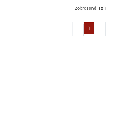
Zobrazené:
1 z 1
1