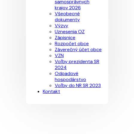
samosprávnych
krajov 2026
Všeobecné
dokumenty
Výzvy
Uznesenia OZ
Zápisnice
Rozpočet obce
Záverečný účet obce
VZN
Voľby prezidenta SR
2024
Odpadové
hospodárstvo
Voľby do NR SR 2023
Kontakt