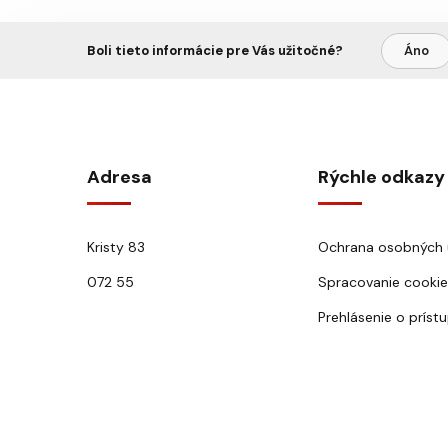
Boli tieto informácie pre Vás užitočné?
Áno
Adresa
Rýchle odkazy
Kristy 83
Ochrana osobných 
072 55
Spracovanie cookie
Prehlásenie o príst