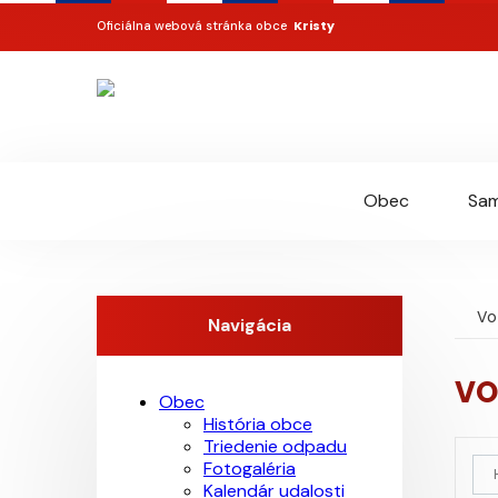
Kristy
Oficiálna webová stránka obce
Obec
Sam
Vo
Navigácia
VO
Obec
História obce
Triedenie odpadu
Fotogaléria
Kalendár udalosti