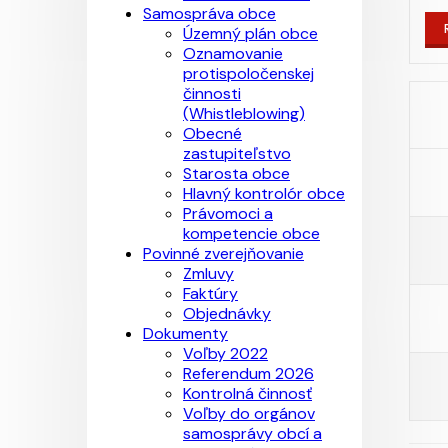
Samospráva obce
Územný plán obce
Oznamovanie
protispoločenskej
činnosti
(Whistleblowing)
Obecné
zastupiteľstvo
Starosta obce
Hlavný kontrolór obce
Právomoci a
kompetencie obce
Povinné zverejňovanie
Zmluvy
Faktúry
Objednávky
Dokumenty
Voľby 2022
Referendum 2026
Kontrolná činnosť
Voľby do orgánov
samosprávy obcí a